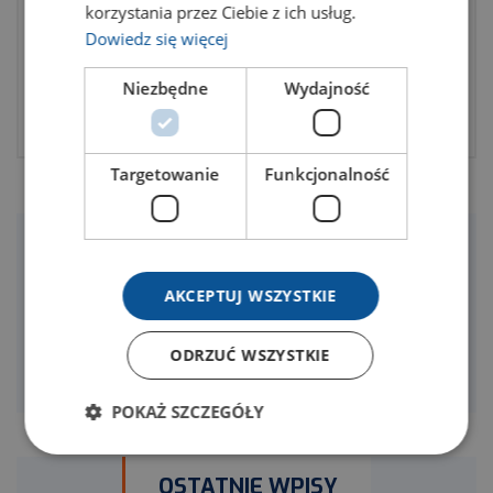
korzystania przez Ciebie z ich usług.
z przetwarzaniem danych osobowych i w sprawie
Dowiedz się więcej
swobodnego przepływu takich danych
oraz uchylenia dyrektywy 95/46/WE (RODO).
Niezbędne
Wydajność
Targetowanie
Funkcjonalność
WYSZUKAJ
AKCEPTUJ WSZYSTKIE
ODRZUĆ WSZYSTKIE
POKAŻ SZCZEGÓŁY
OSTATNIE WPISY