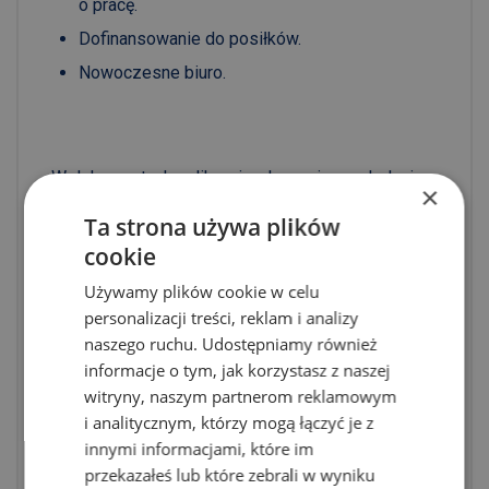
o pracę.
Dofinansowanie do posiłków.
Nowoczesne biuro.
W dokumentach aplikacyjnych prosimy o dodanie
×
klauzuli:
Ta strona używa plików
cookie
Wyrażam zgodę na przetwarzanie moich danych
osobowych dla potrzeb niezbędnych do realizacji
Używamy plików cookie w celu
personalizacji treści, reklam i analizy
procesu rekrutacji (zgodnie z ustawą z dnia 10
naszego ruchu. Udostępniamy również
maja 2018 roku o ochronie danych osobowych
informacje o tym, jak korzystasz z naszej
(Dz. Ustaw z 2018, poz. 1000) oraz zgodnie
witryny, naszym partnerom reklamowym
z Rozporządzeniem Parlamentu Europejskiego
i analitycznym, którzy mogą łączyć je z
i Rady (UE) 2016/679 z dnia 27 kwietnia 2016 r.
innymi informacjami, które im
przekazałeś lub które zebrali w wyniku
w sprawie ochrony osób fizycznych w związku