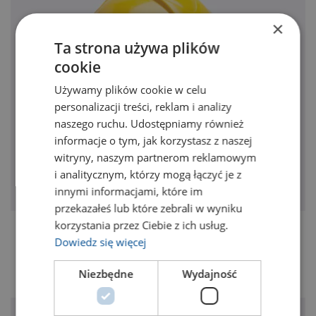
×
Ta strona używa plików
cookie
Używamy plików cookie w celu
personalizacji treści, reklam i analizy
naszego ruchu. Udostępniamy również
informacje o tym, jak korzystasz z naszej
witryny, naszym partnerom reklamowym
i analitycznym, którzy mogą łączyć je z
innymi informacjami, które im
przekazałeś lub które zebrali w wyniku
korzystania przez Ciebie z ich usług.
Digging Bar
Dowiedz się więcej
Pierwotna
Aktualna
45,00
zł
36,00
zł
Niezbędne
Wydajność
cena
cena
wynosiła:
wynosi:
45,00 zł.
36,00 zł.