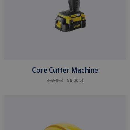
Core Cutter Machine
Pierwotna
Aktualna
45,00
zł
36,00
zł
cena
cena
wynosiła:
wynosi:
45,00 zł.
36,00 zł.