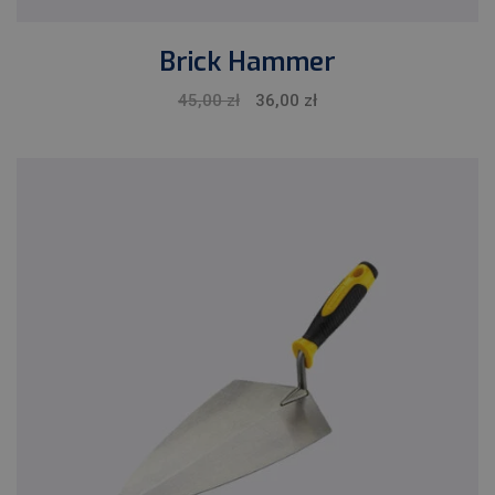
Brick Hammer
Pierwotna
Aktualna
45,00
zł
36,00
zł
cena
cena
wynosiła:
wynosi:
45,00 zł.
36,00 zł.