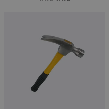
cena
cena
wynosiła:
wynosi:
45,00 zł.
36,00 zł.